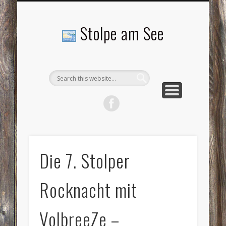
LANDSCHAFTEN
TOURISMUS
AKTUELLES
MENSCHEN
LITERATUR
GEMEINDE
HISTORIE
GEWERBE
Stolpe am See
Die 7. Stolper
Rocknacht mit
VolbreeZe –