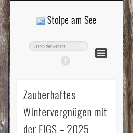
LANDSCHAFTEN
TOURISMUS
AKTUELLES
MENSCHEN
LITERATUR
GEMEINDE
HISTORIE
GEWERBE
Stolpe am See
Zauberhaftes
Wintervergnügen mit
der FIGS – 2025