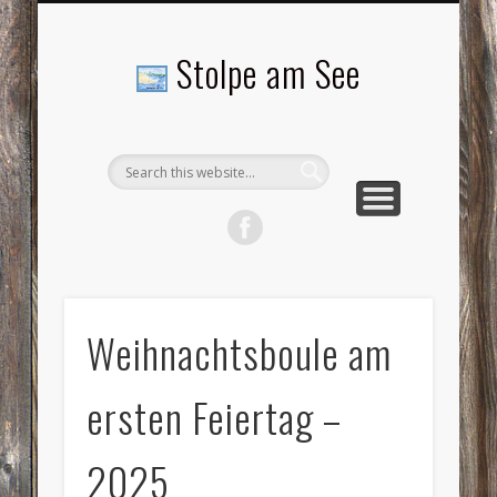
LANDSCHAFTEN
TOURISMUS
AKTUELLES
MENSCHEN
LITERATUR
GEMEINDE
HISTORIE
GEWERBE
Stolpe am See
Weihnachtsboule am
ersten Feiertag –
2025