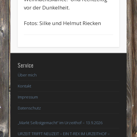
vor der Dunkelheit.
Fotos: Silke und Helmut Riecken
Service
Über mich
Kontakt
Impressum
Datenschutz
„Markt Selbstgemacht“ im Urzeithof – 13.9.2026
URZEIT TRIFFT NEUZEIT – EIN T-REX IM URZEITHOF –