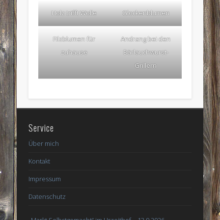
Holz trifft Wolle
Glockenblumen
Filzblumen für
Andrang bei den
zuhause
Bärlauchwurst-
Grillern
Service
Über mich
Kontakt
Impressum
Datenschutz