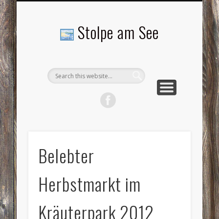
LANDSCHAFTEN
TOURISMUS
AKTUELLES
MENSCHEN
LITERATUR
GEMEINDE
HISTORIE
GEWERBE
Stolpe am See
Belebter
Herbstmarkt im
Kräuterpark 2012