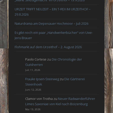
„Markt Selbstgemacht“ im Urzeithof – 13.9.2026
URZEIT TRIFFT NEUZEIT – EIN T-REX IM URZEITHOF –
29.8.2026
Naturdrama am Depenauer Hochmoor – Juli 2026
Es gibt noch ein paar „Handwerkerbücher“ von Uwe-
Jens Brauer
Flohmarkt auf dem Urzeithof – 2. August 2026
Paolo Cortese
zu
Die Chronologie der
Gutsherren
Juli 11, 2026
Frauke Ipsen-Steinweg
zu
Die Gärtnerei
Steenhoek
Juni 12, 2026
Clamor von Trotha
zu
Neuer Radwanderführer
Limes Saxoniae von Kiel nach Boizenburg
Mai 13, 2026