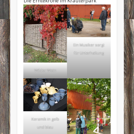
Die Erntekrone im Kräuterpark
Ein Musiker sorgt
für Unterhaltung
Wilder Wein
Keramik in gelb
und blau