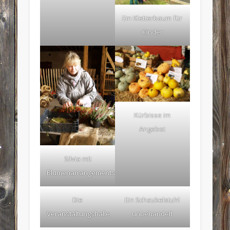
Ein Kletterbaum für
Kinder
Kürbisse im
Angebot
Silvia mit
Blumenarrangements
Die
Ein Schaukelstuhl
Veranstaltungshalle
unbehandelt