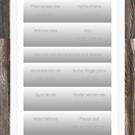
Pfannenwender
Farbenfrohe
aus Holz
Filzblumen
Wärmendes
Neu –
BärlauchWurst
Das Zelt von KunstStücke aus Stolpe
Marktstände um
Bunte Fliegenpilze
die Libelle
aus Holz
Gute Musik
Kinder warten vor
dem Kletterbaum
Altes Holzrad
Pause auf
Wolfgangs Bänken