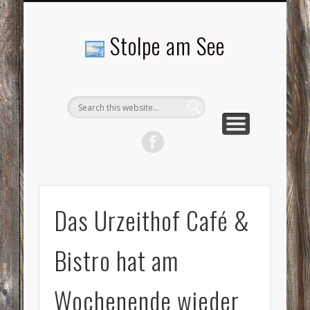
LANDSCHAFTEN
TOURISMUS
AKTUELLES
MENSCHEN
LITERATUR
GEMEINDE
HISTORIE
GEWERBE
Stolpe am See
Das Urzeithof Café &
Bistro hat am
Wochenende wieder