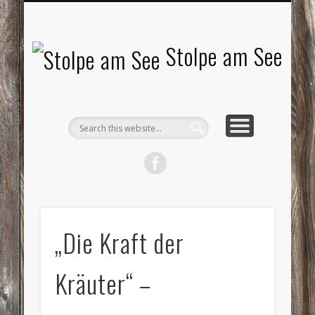
LANDSCHAFTEN
TOURISMUS
AKTUELLES
MENSCHEN
LITERATUR
GEMEINDE
HISTORIE
GEWERBE
Stolpe am See
„Die Kraft der
Kräuter“ –