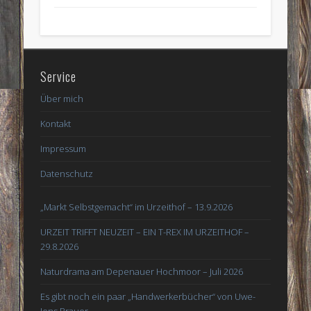
Service
Über mich
Kontakt
Impressum
Datenschutz
„Markt Selbstgemacht“ im Urzeithof – 13.9.2026
URZEIT TRIFFT NEUZEIT – EIN T-REX IM URZEITHOF –
29.8.2026
Naturdrama am Depenauer Hochmoor – Juli 2026
Es gibt noch ein paar „Handwerkerbücher“ von Uwe-