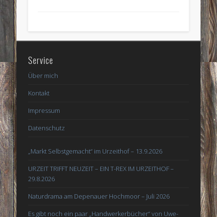
Service
Über mich
Kontakt
Impressum
Datenschutz
„Markt Selbstgemacht“ im Urzeithof – 13.9.2026
URZEIT TRIFFT NEUZEIT – EIN T-REX IM URZEITHOF –
29.8.2026
Naturdrama am Depenauer Hochmoor – Juli 2026
Es gibt noch ein paar „Handwerkerbücher“ von Uwe-