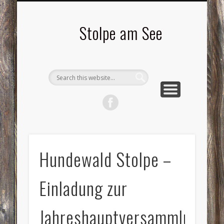
LANDSCHAFTEN
TOURISMUS
AKTUELLES
MENSCHEN
LITERATUR
GEMEINDE
HISTORIE
GEWERBE
Stolpe am See
Hundewald Stolpe –
Einladung zur
Jahreshauptversammlung