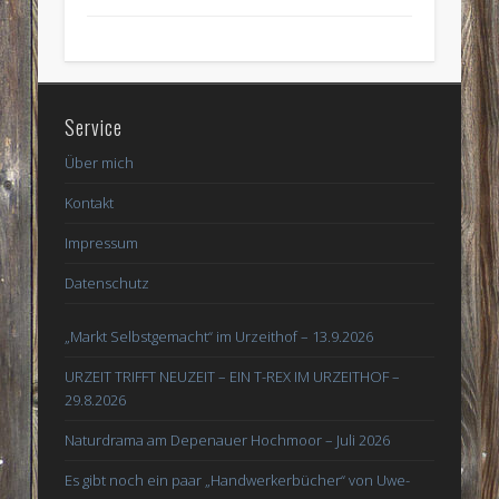
Service
Über mich
Kontakt
Impressum
Datenschutz
„Markt Selbstgemacht“ im Urzeithof – 13.9.2026
URZEIT TRIFFT NEUZEIT – EIN T-REX IM URZEITHOF –
29.8.2026
Naturdrama am Depenauer Hochmoor – Juli 2026
Es gibt noch ein paar „Handwerkerbücher“ von Uwe-