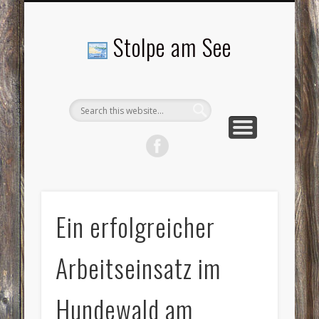
LANDSCHAFTEN
TOURISMUS
AKTUELLES
MENSCHEN
LITERATUR
GEMEINDE
HISTORIE
GEWERBE
Stolpe am See
Ein erfolgreicher
Arbeitseinsatz im
Hundewald am