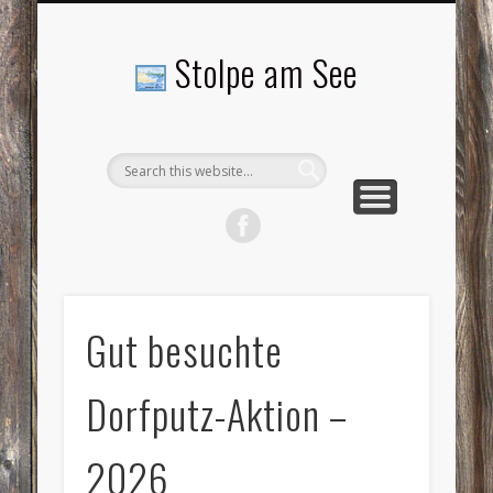
LANDSCHAFTEN
TOURISMUS
AKTUELLES
MENSCHEN
LITERATUR
GEMEINDE
HISTORIE
GEWERBE
Stolpe am See
Gut besuchte
Dorfputz-Aktion –
2026