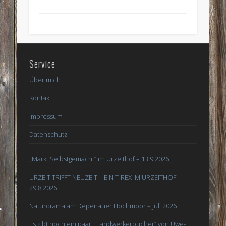
Service
Über mich
Kontakt
Impressum
Datenschutz
„Markt Selbstgemacht“ im Urzeithof – 13.9.2026
URZEIT TRIFFT NEUZEIT – EIN T-REX IM URZEITHOF –
29.8.2026
Naturdrama am Depenauer Hochmoor – Juli 2026
Es gibt noch ein paar „Handwerkerbücher“ von Uwe-