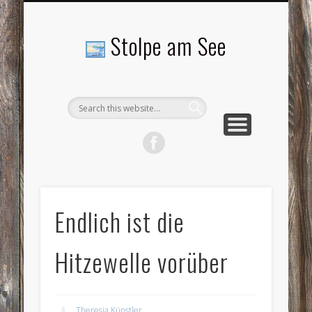
LANDSCHAFTEN
TOURISMUS
AKTUELLES
MENSCHEN
LITERATUR
GEMEINDE
HISTORIE
GEWERBE
Stolpe am See
Endlich ist die
Hitzewelle vorüber
Theresia Künstler