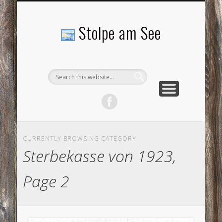
LANDSCHAFTEN
TOURISMUS
AKTUELLES
MENSCHEN
LITERATUR
GEMEINDE
HISTORIE
GEWERBE
Stolpe am See
CURRENTLY BROWSING CATEGORY
Sterbekasse von 1923,
Page 2