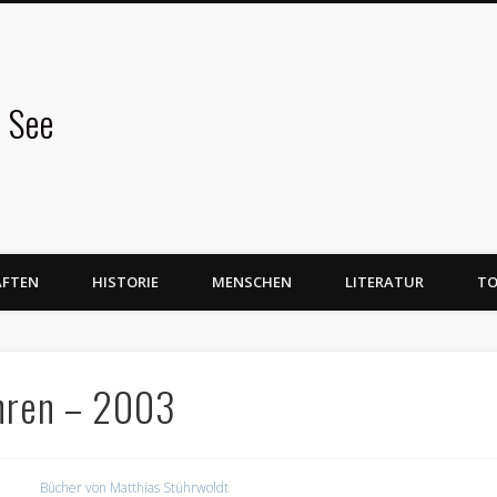
 See
AFTEN
HISTORIE
MENSCHEN
LITERATUR
TO
ahren – 2003
Bücher von Matthias Stührwoldt