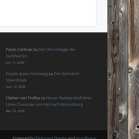
Paolo Cortese
zu
Die Chronologie der
Gutsherren
Juli 11, 2026
Frauke Ipsen-Steinweg
zu
Die Gärtnerei
Steenhoek
Juni 12, 2026
Clamor von Trotha
zu
Neuer Radwanderführer
Limes Saxoniae von Kiel nach Boizenburg
Mai 13, 2026
Powered by
Pinboard Theme
and
WordPress