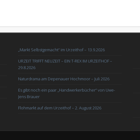
„Markt Selbstgemacht“ im Urzeithof – 13.9.2026
URZEIT TRIFFT NEUZEIT – EIN T-REX IM URZEITHOF –
29.8.2026
Naturdrama am Depenauer Hochmoor – Juli 2026
Es gibt noch ein paar „Handwerkerbücher“ von Uwe-
Jens Brauer
Flohmarkt auf dem Urzeithof – 2. August 2026