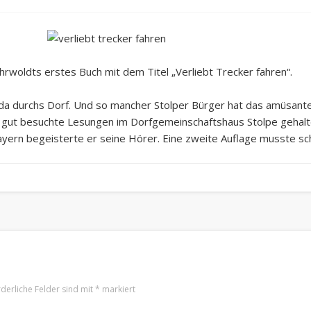
woldts erstes Buch mit dem Titel „Verliebt Trecker fahren“.
da durchs Dorf. Und so mancher Stolper Bürger hat das amüsante
gut besuchte Lesungen im Dorfgemeinschaftshaus Stolpe gehalten
ayern begeisterte er seine Hörer. Eine zweite Auflage musste s
rderliche Felder sind mit
*
markiert