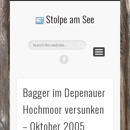
LANDSCHAFTEN
TOURISMUS
AKTUELLES
MENSCHEN
LITERATUR
GEMEINDE
HISTORIE
GEWERBE
Stolpe am See
Bagger im Depenauer
Hochmoor versunken
– Oktober 2005