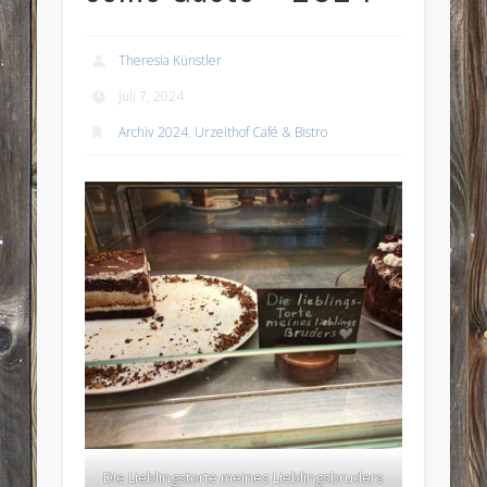
Theresia Künstler
Juli 7, 2024
Archiv 2024
,
Urzeithof Café & Bistro
Die Lieblingstorte meines Lieblingsbruders