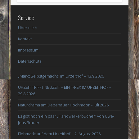
Service
Über mich
Kontakt
Impressum
Datenschutz
„Markt Selbstgemacht“ im Urzeithof – 13.9.2026
URZEIT TRIFFT NEUZEIT – EIN T-REX IM URZEITHOF –
29.8.2026
Naturdrama am Depenauer Hochmoor – Juli 2026
Es gibt noch ein paar „Handwerkerbücher“ von Uwe-
Jens Brauer
Flohmarkt auf dem Urzeithof – 2. August 2026