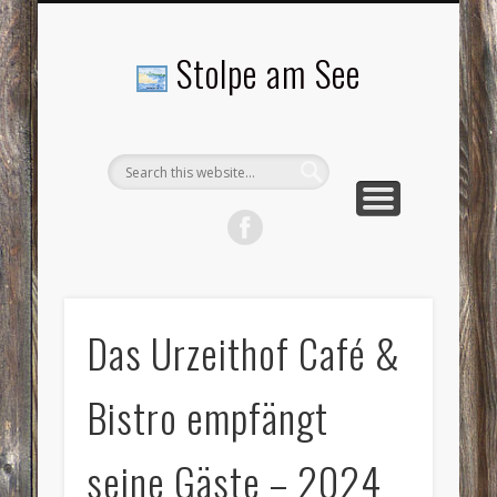
LANDSCHAFTEN
TOURISMUS
AKTUELLES
MENSCHEN
LITERATUR
GEMEINDE
HISTORIE
GEWERBE
Stolpe am See
Das Urzeithof Café &
Bistro empfängt
seine Gäste – 2024