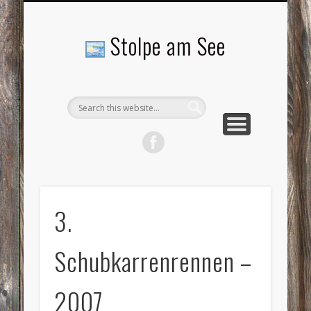
LANDSCHAFTEN
TOURISMUS
AKTUELLES
MENSCHEN
LITERATUR
GEMEINDE
HISTORIE
GEWERBE
Stolpe am See
3.
Schubkarrenrennen –
2007