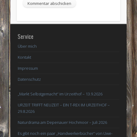
Service
Über mich
Kontakt
Impressum
Datenschutz
„Markt Selbstgemacht“ im Urzeithof – 13.9.2026
URZEIT TRIFFT NEUZEIT – EIN T-REX IM URZEITHOF –
29.8.2026
Naturdrama am Depenauer Hochmoor – Juli 2026
Es gibt noch ein paar „Handwerkerbücher“ von Uwe-