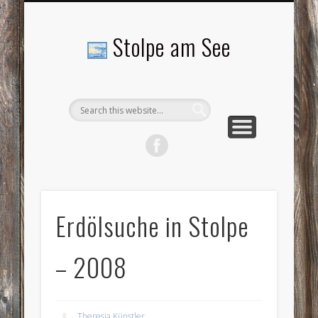
LANDSCHAFTEN
TOURISMUS
AKTUELLES
MENSCHEN
LITERATUR
GEMEINDE
HISTORIE
GEWERBE
Stolpe am See
Erdölsuche in Stolpe
– 2008
Theresia Künstler