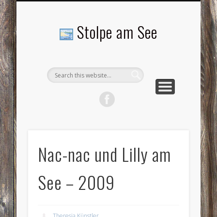
LANDSCHAFTEN
TOURISMUS
AKTUELLES
MENSCHEN
LITERATUR
GEMEINDE
HISTORIE
GEWERBE
Stolpe am See
Nac-nac und Lilly am
See – 2009
Theresia Künstler