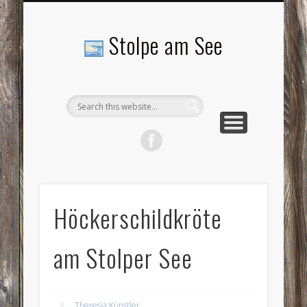
LANDSCHAFTEN
TOURISMUS
AKTUELLES
MENSCHEN
LITERATUR
GEMEINDE
HISTORIE
GEWERBE
Stolpe am See
Höckerschildkröte
am Stolper See
Theresia Künstler