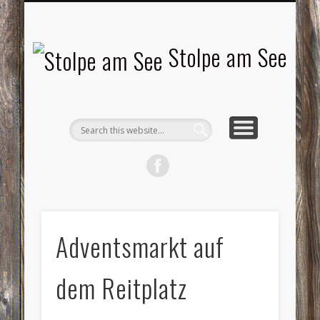
LANDSCHAFTEN
TOURISMUS
AKTUELLES
MENSCHEN
LITERATUR
GEMEINDE
HISTORIE
GEWERBE
Stolpe am See
Adventsmarkt auf
dem Reitplatz