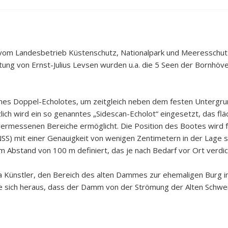
 vom Landesbetrieb Küstenschutz, Nationalpark und Meeresschut
ung von Ernst-Julius Levsen wurden u.a. die 5 Seen der Bornhöve
ines Doppel-Echolotes, um zeitgleich neben dem festen Untergru
ch wird ein so genanntes „Sidescan-Echolot“ eingesetzt, das fl
it vermessenen Bereiche ermöglicht. Die Position des Bootes wird 
NSS) mit einer Genauigkeit von wenigen Zentimetern in der Lage
em Abstand von 100 m definiert, das je nach Bedarf vor Ort verdi
 Künstler, den Bereich des alten Dammes zur ehemaligen Burg 
lte sich heraus, dass der Damm von der Strömung der Alten Schw