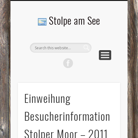
LANDSCHAFTEN
TOURISMUS
AKTUELLES
MENSCHEN
LITERATUR
GEMEINDE
HISTORIE
GEWERBE
Stolpe am See
Einweihung
Besucherinformation
Stolper Moor – 2011