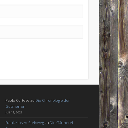
Paolo Cortese
zu
Die Chronologie der
Gutsherren
Juli 11, 2026
Frauke Ipsen-Steinweg
zu
Die Gärtnerei