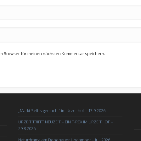
em Browser für meinen nächsten Kommentar speichern.
„Markt Selbstgemacht“ im Urzeithof – 13.9.2026
URZEIT TRIFFT NEUZEIT – EIN T-REX IM URZEITHOF –
29.8.2026
Naturdrama am Depenauer Hochmoor – Juli 2026