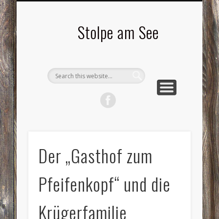
LANDSCHAFTEN
TOURISMUS
AKTUELLES
MENSCHEN
LITERATUR
GEMEINDE
HISTORIE
GEWERBE
Stolpe am See
Der „Gasthof zum
Pfeifenkopf“ und die
Krügerfamilie