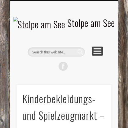
LANDSCHAFTEN
TOURISMUS
AKTUELLES
MENSCHEN
LITERATUR
GEMEINDE
HISTORIE
GEWERBE
Stolpe am See
Kinderbekleidungs-
und Spielzeugmarkt –