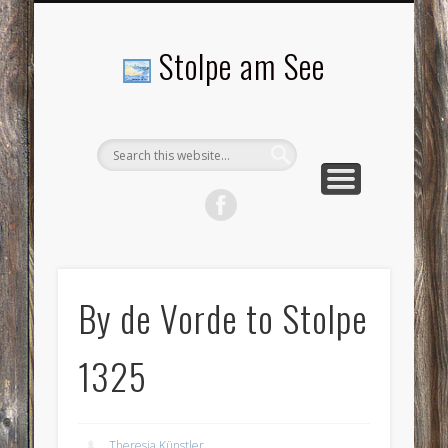
LANDSCHAFTEN
TOURISMUS
AKTUELLES
MENSCHEN
LITERATUR
GEMEINDE
HISTORIE
GEWERBE
Stolpe am See
By de Vorde to Stolpe
1325
Theresia Künstler