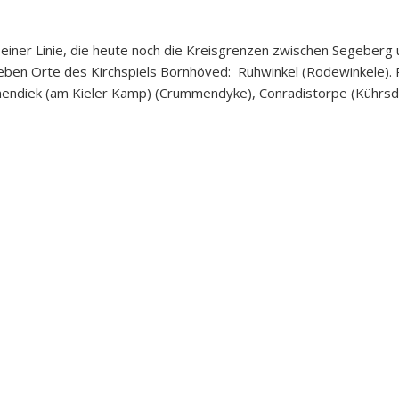
g einer Linie, die heute noch die Kreisgrenzen zwischen Segeberg u
en Orte des Kirchspiels Bornhöved: Ruhwinkel (Rodewinkele). 
mendiek (am Kieler Kamp) (Crummendyke), Conradistorpe (Kührsdo