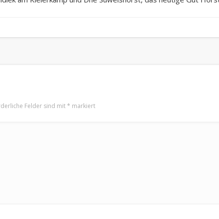
rderliche Felder sind mit
*
markiert