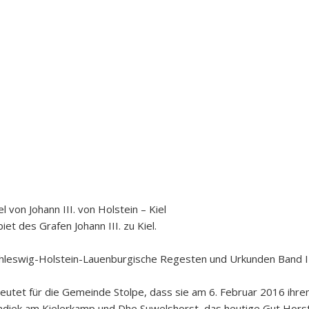
l von Johann III. von Holstein – Kiel
t des Grafen Johann III. zu Kiel.
chleswig-Holstein-Lauenburgische Regesten und Urkunden Band III
eutet für die Gemeinde Stolpe, dass sie am 6. Februar 2016 ihren
ndiek am Kielerkamp und Dhe Suwelshorst, das heutige Gut Horst