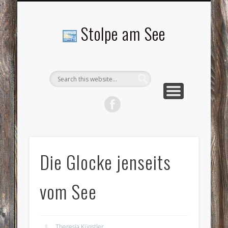
LANDSCHAFTEN
TOURISMUS
AKTUELLES
MENSCHEN
LITERATUR
GEMEINDE
HISTORIE
GEWERBE
Stolpe am See
Die Glocke jenseits
vom See
Theresia Künstler