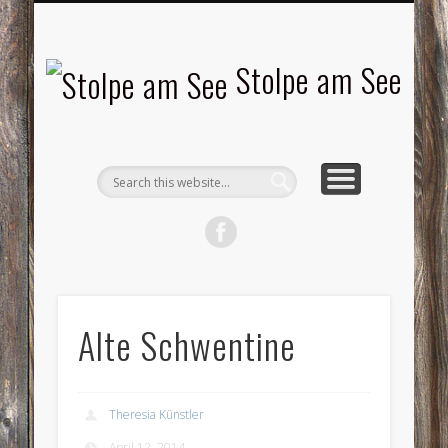
LANDSCHAFTEN
TOURISMUS
AKTUELLES
MENSCHEN
LITERATUR
GEMEINDE
HISTORIE
GEWERBE
Stolpe am See
Alte Schwentine
Theresia Künstler
April 12, 2014