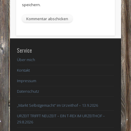
speichern.
Service
Über mich
Kontakt
Impressum
Datenschutz
„Markt Selbstgemacht“ im Urzeithof – 13.9.2026
URZEIT TRIFFT NEUZEIT – EIN T-REX IM URZEITHOF –
29.8.2026