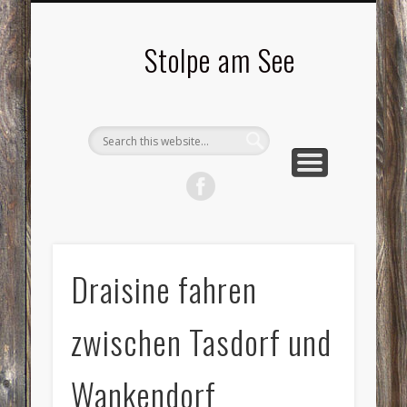
LANDSCHAFTEN
TOURISMUS
AKTUELLES
MENSCHEN
LITERATUR
GEMEINDE
HISTORIE
GEWERBE
Stolpe am See
Draisine fahren
zwischen Tasdorf und
Wankendorf