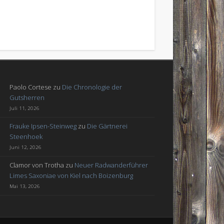
Paolo Cortese
zu
Die Chronologie der
Gutsherren
Juli 11, 2026
Frauke Ipsen-Steinweg
zu
Die Gärtnerei
Steenhoek
Juni 12, 2026
Clamor von Trotha
zu
Neuer Radwanderführer
Limes Saxoniae von Kiel nach Boizenburg
Mai 13, 2026