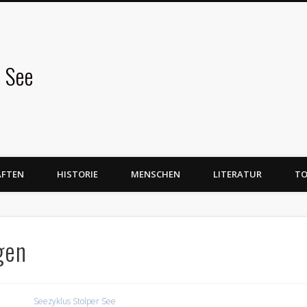
 See
AFTEN
HISTORIE
MENSCHEN
LITERATUR
TO
gen
Seezyklus Stolper See