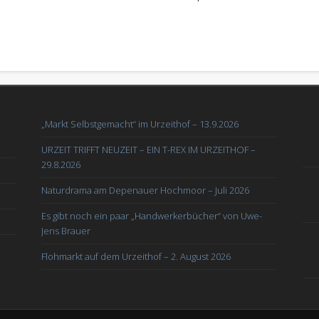
„Markt Selbstgemacht“ im Urzeithof – 13.9.2026
URZEIT TRIFFT NEUZEIT – EIN T-REX IM URZEITHOF –
29.8.2026
Naturdrama am Depenauer Hochmoor – Juli 2026
Es gibt noch ein paar „Handwerkerbücher“ von Uwe-
Jens Brauer
Flohmarkt auf dem Urzeithof – 2. August 2026