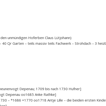
ür den unmündigen Hoferben Claus Lütjohann)
 40 Qr Garten – teils massiv teils Fachwerk – Strohdach – 3 he
cheunenvogt Depenau; 1709 bis nach 1730 Hufner]
nvogt Depenau oo1685 Anke Rathke]
 1730 – *1686 +1770 oo1718 Antje Lille – die beiden ersten Kin
ken]