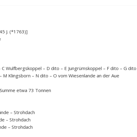
5 J. (*1763)]
e
 C Wulfbergskoppel – D dito – E Jungrümskoppel – F dito – G dito
– M Klingsborn – N dito – O vom Wiesenlande an der Aue
 : Summe etwa 73 Tonnen
ände – Strohdach
de – Strohdach
nde – Strohdach