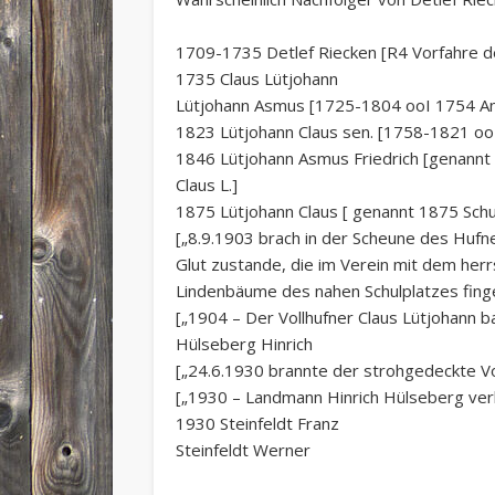
1709-1735 Detlef Riecken [R4 Vorfahre de
1735 Claus Lütjohann
Lütjohann Asmus [1725-1804 ooI 1754 An
1823 Lütjohann Claus sen. [1758-1821 oo
1846 Lütjohann Asmus Friedrich [genannt 1
Claus L.]
1875 Lütjohann Claus [ genannt 1875 Schul
[„8.9.1903 brach in der Scheune des Hufn
Glut zustande, die im Verein mit dem he
Lindenbäume des nahen Schulplatzes fing
[„1904 – Der Vollhufner Claus Lütjohann 
Hülseberg Hinrich
[„24.6.1930 brannte der strohgedeckte Vo
[„1930 – Landmann Hinrich Hülseberg verk
1930 Steinfeldt Franz
Steinfeldt Werner