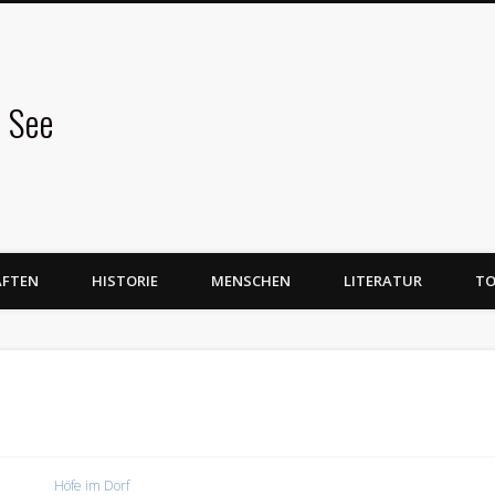
 See
AFTEN
HISTORIE
MENSCHEN
LITERATUR
TO
Höfe im Dorf