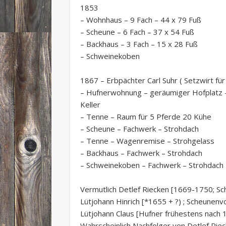
1853
– Wohnhaus – 9 Fach – 44 x 79 Fuß
– Scheune – 6 Fach – 37 x 54 Fuß
– Backhaus – 3 Fach – 15 x 28 Fuß
– Schweinekoben
1867 – Erbpächter Carl Suhr ( Setzwirt f
– Hufnerwohnung – geräumiger Hofplatz –
Keller
– Tenne – Raum für 5 Pferde 20 Kühe
– Scheune – Fachwerk – Strohdach
– Tenne – Wagenremise – Strohgelass
– Backhaus – Fachwerk – Strohdach
– Schweinekoben – Fachwerk – Strohdach
Vermutlich Detlef Riecken [1669-1750; S
Lütjohann Hinrich [*1655 + ?) ; Scheune
Lütjohann Claus [Hufner frühestens nach
Wahrscheinlich Nachfolger von Detlef Riec