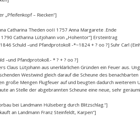
r „Pfeifenkopf – Riecken“]
na Catharina Theden ooII 1757 Anna Margarete .Ende
 1790 Catharina Lütjohann von „Hohentor“] Ersteintrag
846 Schuld –und Pfandprotokoll -*~1824 + ? oo ?] Suhr Carl (Einh
d –und Pfandprotokoll.- * ? + ? oo ?]
ers Claus Lütjohann aus unerklärlichen Gründen ein Feuer aus. Un
rrschenden Westwind gleich darauf die Scheune des benachbarten
en große Mengen Flugfeuer auf und beugten dadurch weiterem Un
baute an Stelle der abgebrannten Scheune eine neue, sehr geräumi
rbau bei Landmann Hülseberg durch Blitzschlag.“]
auft an Landmann Franz Steinfeldt, Karpen“]