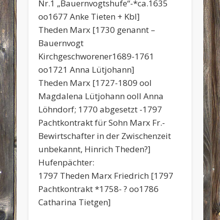
Nr.1 „Bauernvogtshufe“-*ca.1635
oo1677 Anke Tieten + Kbl]
Theden Marx [1730 genannt –
Bauernvogt
Kirchgeschworener1689-1761
oo1721 Anna Lütjohann]
Theden Marx [1727-1809 ooI
Magdalena Lütjohann ooII Anna
Löhndorf; 1770 abgesetzt -1797
Pachtkontrakt für Sohn Marx Fr.-
Bewirtschafter in der Zwischenzeit
unbekannt, Hinrich Theden?]
Hufenpächter:
1797 Theden Marx Friedrich [1797
Pachtkontrakt *1758- ? oo1786
Catharina Tietgen]