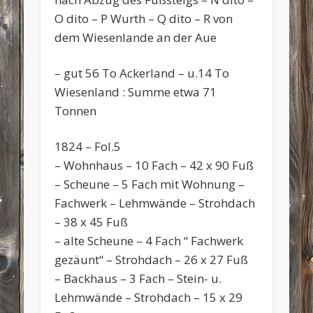
O dito – P Wurth – Q dito – R von
dem Wiesenlande an der Aue
– gut 56 To Ackerland – u.14 To
Wiesenland : Summe etwa 71
Tonnen
1824 – Fol.5
– Wohnhaus – 10 Fach – 42 x 90 Fuß
– Scheune – 5 Fach mit Wohnung –
Fachwerk – Lehmwände – Strohdach
– 38 x 45 Fuß
– alte Scheune – 4 Fach “ Fachwerk
gezäunt“ – Strohdach – 26 x 27 Fuß
– Backhaus – 3 Fach – Stein- u.
Lehmwände – Strohdach – 15 x 29