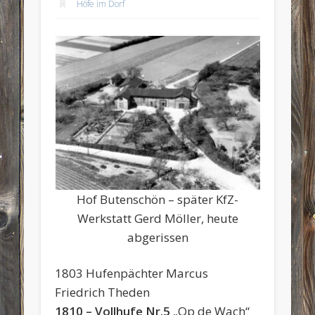
Höfe im Dorf
Hof Butenschön – später KfZ-
Werkstatt Gerd Möller, heute
abgerissen
1803 Hufenpächter Marcus
Friedrich Theden
1810 – Vollhufe Nr.5
„Op de Wach“