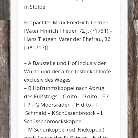
in Stolpe
Erbpächter Marx Friedrich Theden
[Vater Hinrich Theden 72 J. (*1731) –
Hans Tietgen, Vater der Ehefrau, 86
J. (*1717)]
– A Baustelle und Hof inclusiv der
Wurth und der alten Instenkohlhöfe
exclusiv des Weges
– B Hofrühmskoppel nach Abzug
des Fußsteigs – C dito – D dito – E ? –
F ? – G Moorsraden – H dito – I
Schmald – K Schüssenbroock – L
Schüssenbroockskoppel
– M Schünkoppel (od. Niekoppel)
nach Abzug des Fußsteigs – N dito –