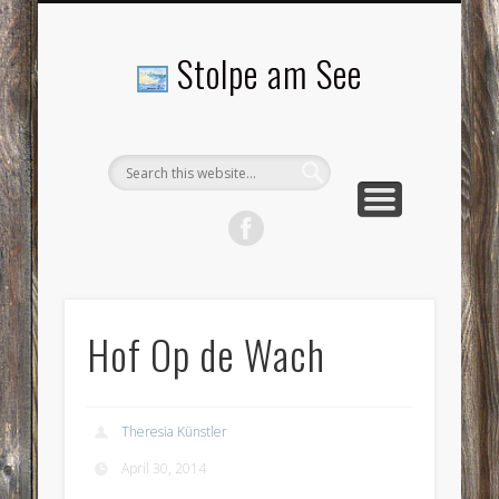
LANDSCHAFTEN
TOURISMUS
AKTUELLES
MENSCHEN
LITERATUR
GEMEINDE
HISTORIE
GEWERBE
Stolpe am See
Hof Op de Wach
Theresia Künstler
April 30, 2014