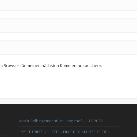
em Browser für meinen nächsten Kommentar speichern.
„Markt Selbstgemacht“ im Urzeithof – 13.9.2026
URZEIT TRIFFT NEUZEIT – EIN T-REX IM URZEITHOF –