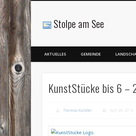
Stolpe am See
Facebook
AKTUELLES
GEMEINDE
LANDSCH
KunstStücke bis 6 –
Theresia Künstler
April 28, 2014