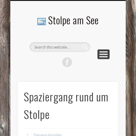
LANDSCHAFTEN
TOURISMUS
AKTUELLES
MENSCHEN
LITERATUR
GEMEINDE
HISTORIE
GEWERBE
Stolpe am See
Spaziergang rund um
Stolpe
Theresia Künstler