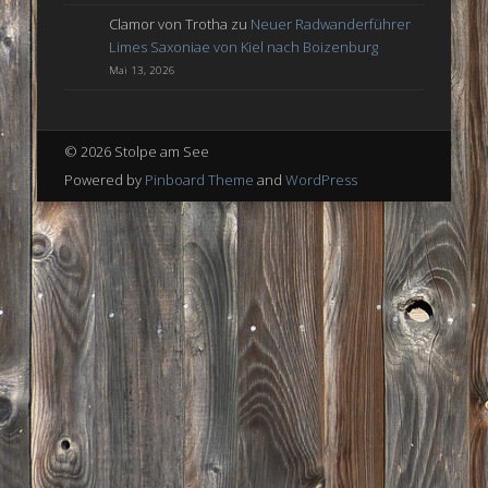
Clamor von Trotha
zu
Neuer Radwanderführer
Limes Saxoniae von Kiel nach Boizenburg
Mai 13, 2026
© 2026 Stolpe am See
Powered by
Pinboard Theme
and
WordPress