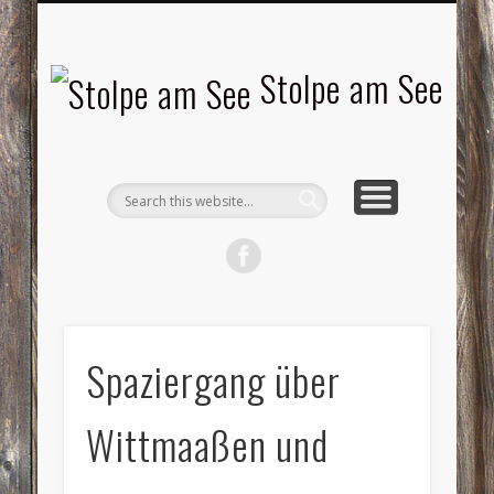
LANDSCHAFTEN
TOURISMUS
AKTUELLES
MENSCHEN
LITERATUR
GEMEINDE
HISTORIE
GEWERBE
Stolpe am See
Spaziergang über
Wittmaaßen und