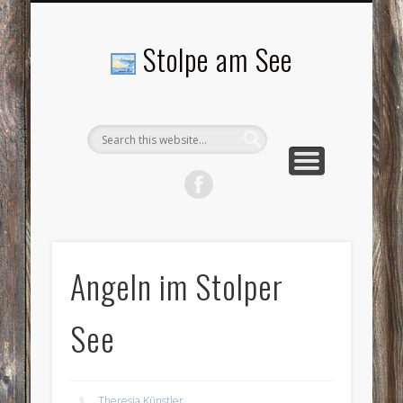
LANDSCHAFTEN
TOURISMUS
AKTUELLES
MENSCHEN
LITERATUR
GEMEINDE
HISTORIE
GEWERBE
Stolpe am See
Angeln im Stolper
See
Theresia Künstler