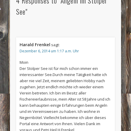
4 Responses to "Angeln im Stolper
See"
Harald Frenkel
sagt:
Dezember 6, 2014 um 1:17 a.m. Uhr
Moin
Der Stolper See ist für mich schon immer ein
interessanter See.Durch meine Tätigkeit hatte ich
aber nie viel Zeit, meinem geliebten Hobby nach
zugehen. Jetzt endlich möchte ich wieder einem
Verein betreten. Ich bin im Besitz aller
Fischereierlaubnisse, mein Alter ist 58 Jahre und ich
kann behaupten einige Erfahrungen beim Angeln
und im Vereinswesen zu haben. Ich wohne in
Negernbötel. Vielleicht bekomme ich über dieses
Portal eine Antwort von Ihnen. Vielen Dank im
voraus und Petri Heil H.Frenkel