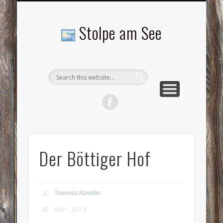
LANDSCHAFTEN
TOURISMUS
AKTUELLES
MENSCHEN
LITERATUR
GEMEINDE
HISTORIE
GEWERBE
Stolpe am See
Der Böttiger Hof
Theresia Künstler
Mai 1, 2014