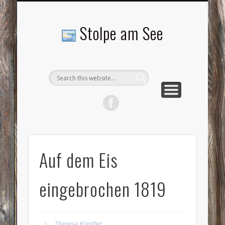
LANDSCHAFTEN
TOURISMUS
AKTUELLES
MENSCHEN
LITERATUR
GEMEINDE
HISTORIE
GEWERBE
Stolpe am See
Auf dem Eis
eingebrochen 1819
Theresia Künstler