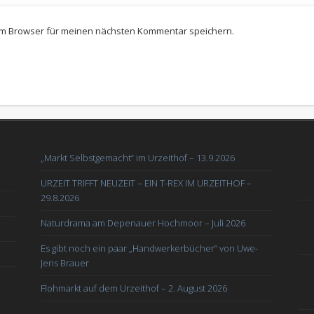
em Browser für meinen nächsten Kommentar speichern.
„Markt Selbstgemacht“ im Urzeithof – 13.9.2026
URZEIT TRIFFT NEUZEIT – EIN T-REX IM URZEITHOF –
29.8.2026
Naturdrama am Depenauer Hochmoor – Juli 2026
Es gibt noch ein paar „Handwerkerbücher“ von Uwe-
Jens Brauer
Flohmarkt auf dem Urzeithof – 2. August 2026