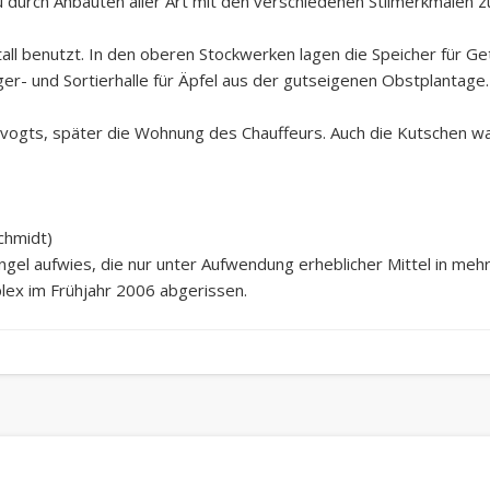
durch Anbauten aller Art mit den verschiedenen Stilmerkmalen 
ll benutzt. In den oberen Stockwerken lagen die Speicher für Get
er- und Sortierhalle für Äpfel aus der gutseigenen Obstplantage.
vogts, später die Wohnung des Chauffeurs. Auch die Kutschen w
chmidt)
el aufwies, die nur unter Aufwendung erheblicher Mittel in meh
x im Frühjahr 2006 abgerissen.