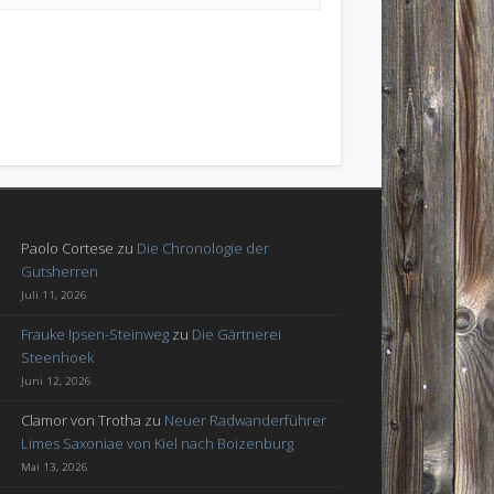
Paolo Cortese
zu
Die Chronologie der
Gutsherren
Juli 11, 2026
Frauke Ipsen-Steinweg
zu
Die Gärtnerei
Steenhoek
Juni 12, 2026
Clamor von Trotha
zu
Neuer Radwanderführer
Limes Saxoniae von Kiel nach Boizenburg
Mai 13, 2026