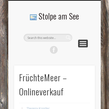
LANDSCHAFTEN
TOURISMUS
AKTUELLES
MENSCHEN
LITERATUR
GEMEINDE
HISTORIE
GEWERBE
Stolpe am See
FrüchteMeer –
Onlineverkauf
Theresia Künstler