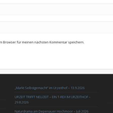
em Browser für meinen nächsten Kommentar speichern.
„Markt Selbstgemacht“ im Urzeithof – 13.9.2026
URZEIT TRIFFT NEUZEIT – EIN T-REX IM URZEITHOF –
29.8.2026
Naturdrama am Depenauer Hochmoor – Juli 2026