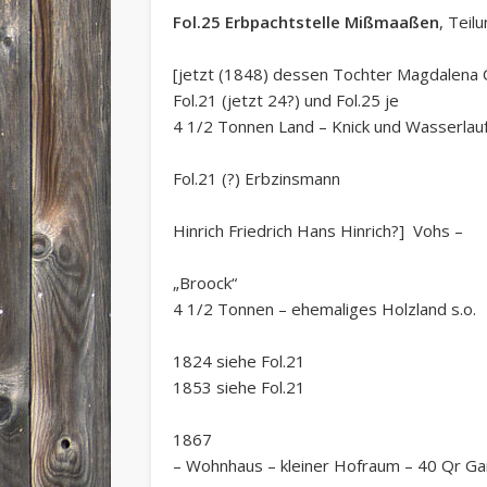
Fol.25 Erbpachtstelle Mißmaaßen
, Teil
[jetzt (1848) dessen Tochter Magdalena 
Fol.21 (jetzt 24?) und Fol.25 je
4 1/2 Tonnen Land – Knick und Wasserlauf
Fol.21 (?) Erbzinsmann
Hinrich Friedrich Hans Hinrich?] Vohs –
„Broock“
4 1/2 Tonnen – ehemaliges Holzland s.o.
1824 siehe Fol.21
1853 siehe Fol.21
1867
– Wohnhaus – kleiner Hofraum – 40 Qr Ga