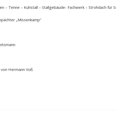
n – Tenne – Kuhstall – Stallgebäude- Fachwerk – Strohdach für 
Erbpächter „Missenkamp“
beitsmann
r von Hermann Voß