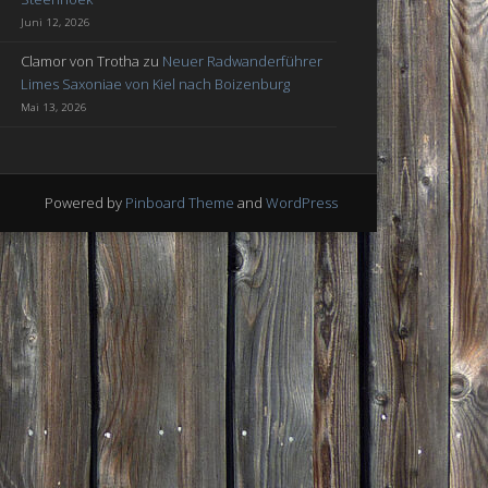
Juni 12, 2026
Clamor von Trotha
zu
Neuer Radwanderführer
Limes Saxoniae von Kiel nach Boizenburg
Mai 13, 2026
Powered by
Pinboard Theme
and
WordPress