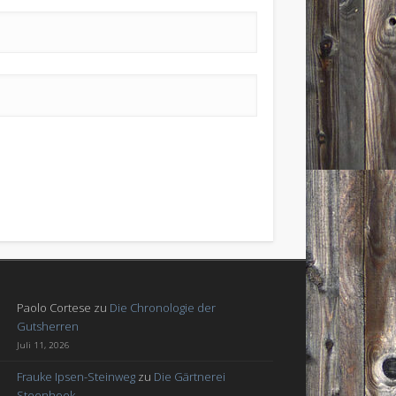
Paolo Cortese
zu
Die Chronologie der
Gutsherren
Juli 11, 2026
Frauke Ipsen-Steinweg
zu
Die Gärtnerei
Steenhoek