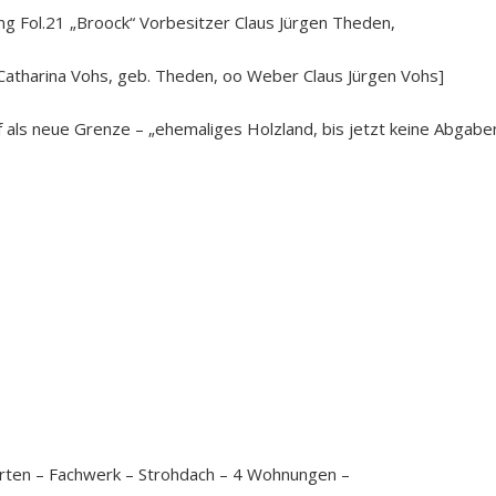
ung Fol.21 „Broock“ Vorbesitzer Claus Jürgen Theden,
Catharina Vohs, geb. Theden, oo Weber Claus Jürgen Vohs]
 als neue Grenze – „ehemaliges Holzland, bis jetzt keine Abgabe
rten – Fachwerk – Strohdach – 4 Wohnungen –