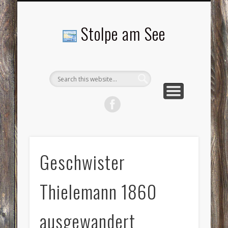
LANDSCHAFTEN
TOURISMUS
AKTUELLES
MENSCHEN
LITERATUR
GEMEINDE
HISTORIE
GEWERBE
Stolpe am See
Geschwister
Thielemann 1860
ausgewandert