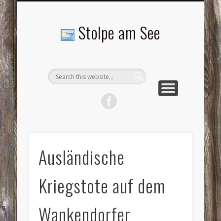
LANDSCHAFTEN
TOURISMUS
AKTUELLES
MENSCHEN
LITERATUR
GEMEINDE
HISTORIE
GEWERBE
Stolpe am See
Ausländische
Kriegstote auf dem
Wankendorfer