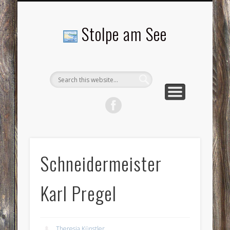
LANDSCHAFTEN
TOURISMUS
AKTUELLES
MENSCHEN
LITERATUR
GEMEINDE
HISTORIE
GEWERBE
Stolpe am See
Schneidermeister
Karl Pregel
Theresia Künstler