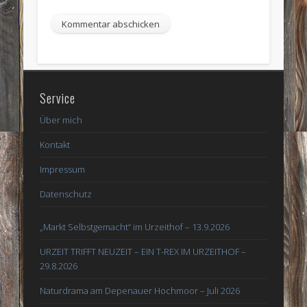
Service
Über mich
Kontakt
Impressum
Datenschutz
„Markt Selbstgemacht“ im Urzeithof – 13.9.2026
URZEIT TRIFFT NEUZEIT – EIN T-REX IM URZEITHOF –
29.8.2026
Naturdrama am Depenauer Hochmoor – Juli 2026