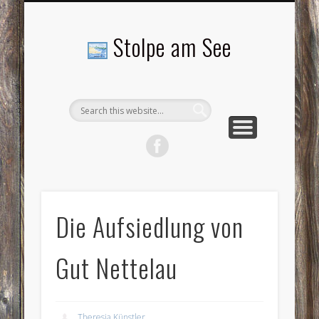
LANDSCHAFTEN
TOURISMUS
AKTUELLES
MENSCHEN
LITERATUR
GEMEINDE
HISTORIE
GEWERBE
Stolpe am See
Die Aufsiedlung von
Gut Nettelau
Theresia Künstler