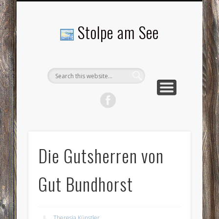
LANDSCHAFTEN
TOURISMUS
AKTUELLES
MENSCHEN
LITERATUR
GEMEINDE
HISTORIE
GEWERBE
Stolpe am See
Die Gutsherren von
Gut Bundhorst
Theresia Künstler