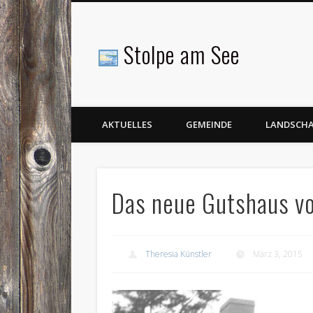
Stolpe am See
Facebook
AKTUELLES
GEMEINDE
LANDSCH
Das neue Gutshaus v
Theresia Künstler
März 3, 2015