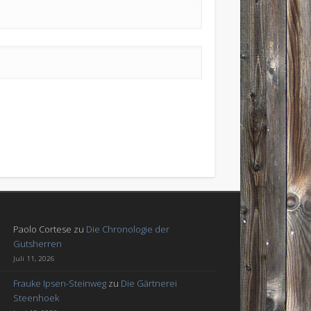
Paolo Cortese
zu
Die Chronologie der
Gutsherren
Juli 11, 2026
Frauke Ipsen-Steinweg
zu
Die Gärtnerei
Steenhoek