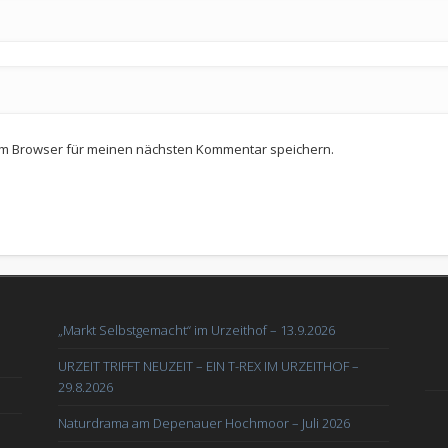
em Browser für meinen nächsten Kommentar speichern.
„Markt Selbstgemacht“ im Urzeithof – 13.9.2026
URZEIT TRIFFT NEUZEIT – EIN T-REX IM URZEITHOF –
29.8.2026
Naturdrama am Depenauer Hochmoor – Juli 2026