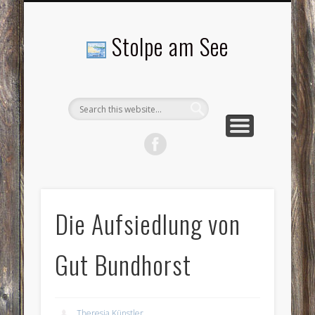
LANDSCHAFTEN
TOURISMUS
AKTUELLES
MENSCHEN
LITERATUR
GEMEINDE
HISTORIE
GEWERBE
Stolpe am See
Die Aufsiedlung von
Gut Bundhorst
Theresia Künstler