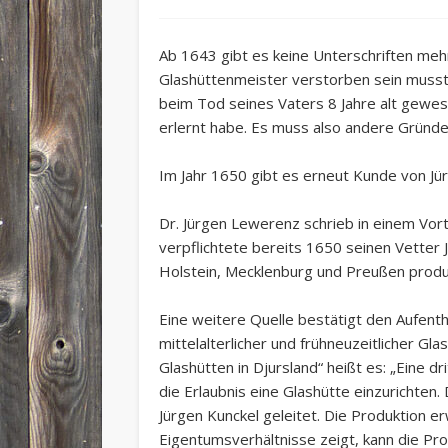
Ab 1643 gibt es keine Unterschriften meh
Glashüttenmeister verstorben sein musst
beim Tod seines Vaters 8 Jahre alt gewes
erlernt habe. Es muss also andere Gründe
Im Jahr 1650 gibt es erneut Kunde von Jü
Dr. Jürgen Lewerenz schrieb in einem Vor
verpflichtete bereits
1650
seinen Vetter
Holstein, Mecklenburg und Preußen produ
Eine weitere Quelle bestätigt den Aufent
mittelalterlicher und frühneuzeitlicher Gl
Glashütten in Djursland“ heißt es: „Eine d
die Erlaubnis eine Glashütte einzurichte
Jürgen Kunckel geleitet. Die Produktion e
Eigentumsverhältnisse zeigt, kann die Pr