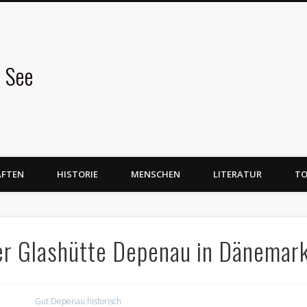
 See
AFTEN
HISTORIE
MENSCHEN
LITERATUR
TO
er Glashütte Depenau in Dänemar
Gut Depenau historisch