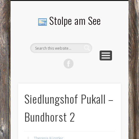
LANDSCHAFTEN
TOURISMUS
AKTUELLES
MENSCHEN
LITERATUR
GEMEINDE
HISTORIE
GEWERBE
Stolpe am See
Siedlungshof Pukall –
Bundhorst 2
Theresia Künstler